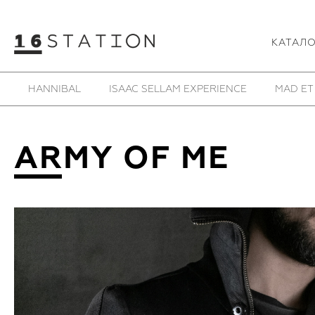
КАТАЛ
 LEN
MASNADA
MD75
NUTSA MODEBADZE
ARMY OF ME