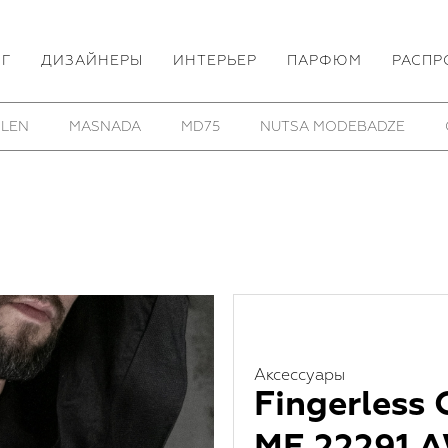
ОГ
ДИЗАЙНЕРЫ
ИНТЕРЬЕР
ПАРФЮМ
РАСПР
OSS
PARTS OF FOUR
REINHARD PLANK
ROOME
Аксессуары
Fingerless