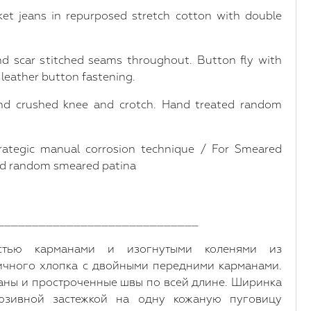
et jeans in repurposed stretch cotton with double
nd scar stitched seams throughout. Button fly with
 leather button fastening.
nd crushed knee and crotch. Hand treated random
trategic manual corrosion technique / For Smeared
ted random smeared patina
_____________________________
тью карманами и изогнутыми коленями из
ичного хлопка с двойными передними карманами.
аны и простроченные швы по всей длине. Ширинка
юзивной застежкой на одну кожаную пуговицу