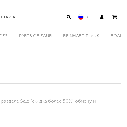
ОДАЖА
RU
SHOESOFRENIA
THOM/KROM
TOBIAS BIRK NIELSEN
 разделе Sale (скидка более 50%) обмену и