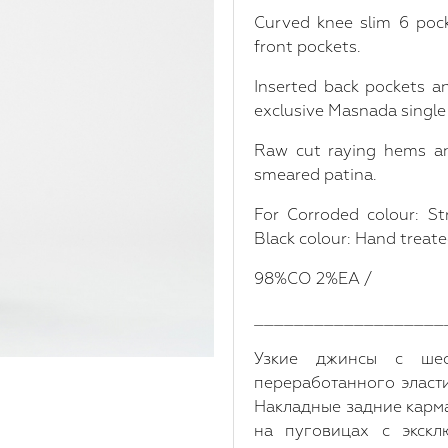
Curved knee slim 6 pock
front pockets.
Inserted back pockets a
exclusive Masnada single
Raw cut raying hems a
smeared patina.
For Corroded colour: S
Black colour: Hand trea
98%CO 2%EA /
___________________
Узкие джинсы с шес
переработанного эласт
Накладные задние карм
на пуговицах с экскл