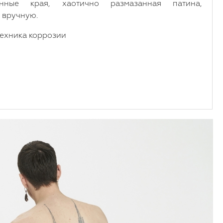
анные края, хаотично размазанная патина,
 вручную.
техника коррозии