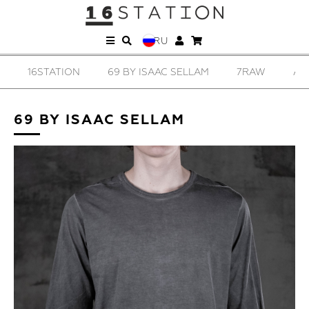
RU
16STATION
69 BY ISAAC SELLAM
7RAW
AD
69 BY ISAAC SELLAM