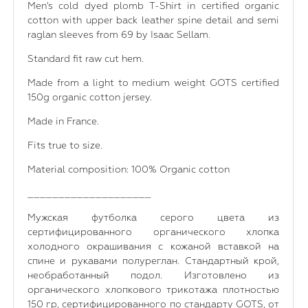
Men's cold dyed plomb T-Shirt in certified organic
cotton with upper back leather spine detail and semi
raglan sleeves from 69 by Isaac Sellam.
Standard fit raw cut hem.
Made from a light to medium weight GOTS certified
150g organic cotton jersey.
Made in France.
Fits true to size.
Material composition: 100% Organic cotton
____________________
Мужская футболка серого цвета из
сертифицированного органического хлопка
холодного окрашивания с кожаной вставкой на
спине и рукавами полуреглан. Стандартный крой,
необработанный подол. Изготовлено из
органического хлопкового трикотажа плотностью
150 гр, сертифицированного по стандарту GOTS, от