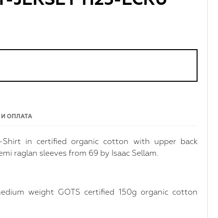
-JERSEY H25-ECRU
 И ОПЛАТА
Shirt in certified organic cotton with upper back
semi raglan sleeves from 69 by Isaac Sellam.
edium weight GOTS certified 150g organic cotton