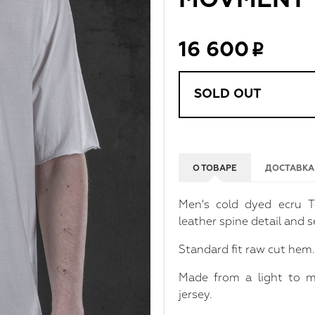
MOVMENT T
16 600
SOLD OUT
О ТОВАРЕ
ДОСТАВКА
Men's cold dyed ecru T-
leather spine detail and 
Standard fit raw cut hem.
Made from a light to m
jersey.