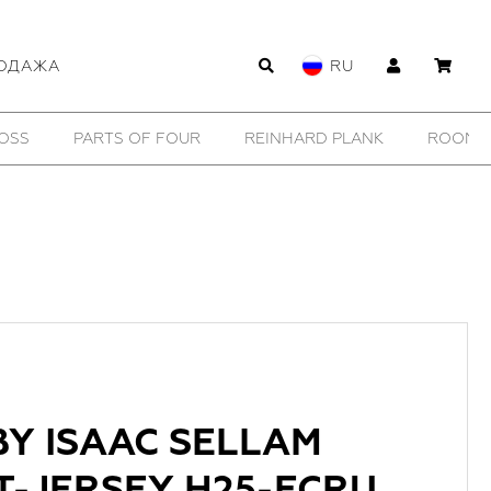
ОДАЖА
RU
WILDHORN
YTN №7
11 BY BORIS BIDJAN SABERI
 BY ISAAC SELLAM