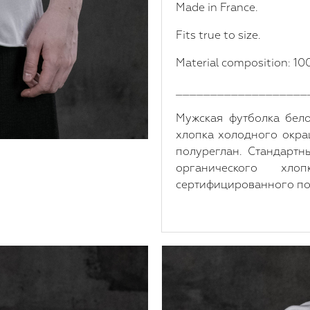
Made in France.
Fits true to size.
Material composition: 1
___________________
Мужская футболка бело
хлопка холодного окра
полуреглан. Стандартн
органического хло
сертифицированного по 