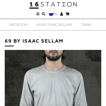
RU
16STATION
69 BY ISAAC SELLAM
7RAW
AD
69 BY ISAAC SELLAM