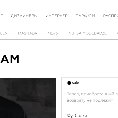
ОГ
ДИЗАЙНЕРЫ
ИНТЕРЬЕР
ПАРФЮМ
РАСПР
SHE IS MONO
SHOESOFRENIA
THOM/KROM
LAM
Товар, приобретенный в
возврату не подлежит.
Футболки