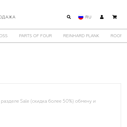
ОДАЖА
RU
TOBIAS BIRK NIELSEN
UTOPIA LAB
WILDHORN
Y
 разделе Sale (скидка более 50%) обмену и