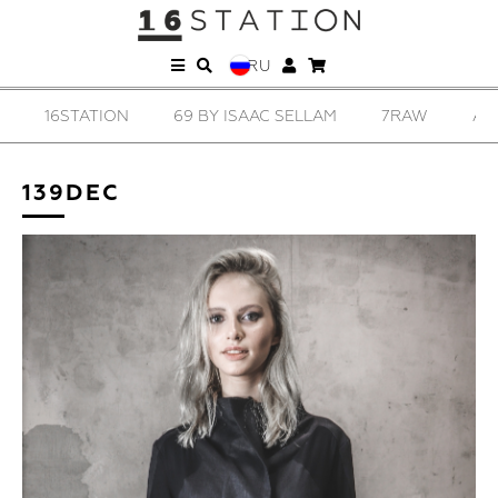
RU
16STATION
69 BY ISAAC SELLAM
7RAW
AD
139DEC