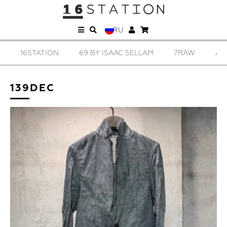
RU
16STATION
69 BY ISAAC SELLAM
7RAW
AD
139DEC