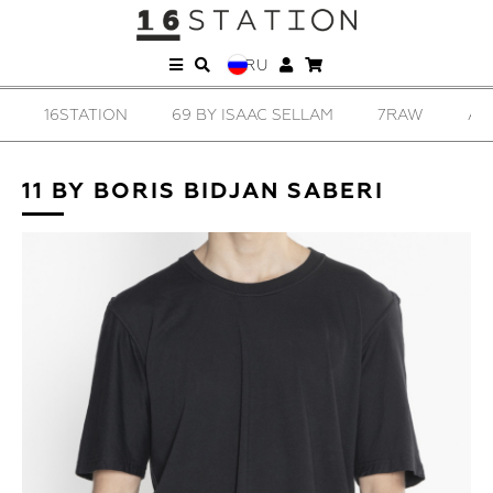
RU
16STATION
69 BY ISAAC SELLAM
7RAW
AD
11 BY BORIS BIDJAN SABERI