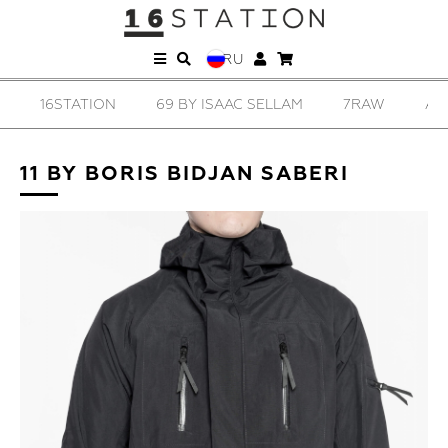
RU
16STATION
69 BY ISAAC SELLAM
7RAW
AD
11 BY BORIS BIDJAN SABERI