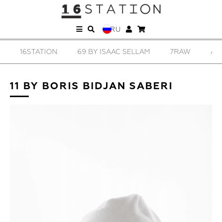
RU
16STATION
69 BY ISAAC SELLAM
7RAW
ADRI
11 BY BORIS BIDJAN SABERI