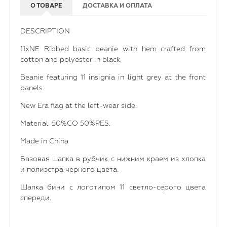
О ТОВАРЕ
ДОСТАВКА И ОПЛАТА
DESCRIPTION
11xNE Ribbed basic beanie with hem crafted from
cotton and polyester in black.
Beanie featuring 11 insignia in light grey at the front
panels.
New Era flag at the left-wear side.
Material: 50%CO 50%PES.
Made in China
Базовая шапка в рубчик с нижним краем из хлопка
и полиэстра черного цвета.
Шапка бини с логотипом 11 светло-серого цвета
спереди.