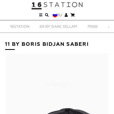
RU
16STATION
69 BY ISAAC SELLAM
7RAW
AD
11 BY BORIS BIDJAN SABERI