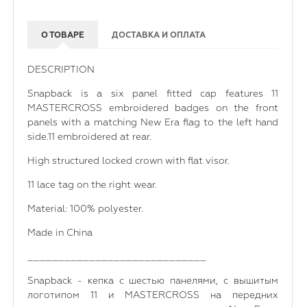
О ТОВАРЕ
ДОСТАВКА И ОПЛАТА
DESCRIPTION
Snapback is a six panel fitted cap features 11
MASTERCROSS embroidered badges on the front
panels with a matching New Era flag to the left hand
side.11 embroidered at rear.
High structured locked crown with flat visor.
11 lace tag on the right wear.
Material: 100% polyester.
Made in China
_____________________________
Snapback - кепка с шестью панелями, с вышитым
логотипом 11 и MASTERCROSS на передних