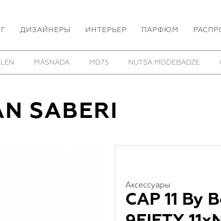
ОГ
ДИЗАЙНЕРЫ
ИНТЕРЬЕР
ПАРФЮМ
РАСПР
 LEN
MASNADA
MD75
NUTSA MODEBADZE
AN SABERI
Аксессуары
CAP 11 By B