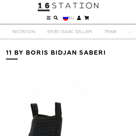
RU
16STATION
69 BY ISAAC SELLAM
7RAW
AD
11 BY BORIS BIDJAN SABERI